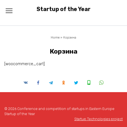
Перейти
Startup of the Year
к
содержанию
Home
»
Корзина
Корзина
[woocommerce_cart]
© 2026 Conference and competition of startups in Eastern Europe
Startup of the Year
Startup Technologies project